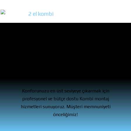
Uzman ekip, kusursuz
uygulama!
Konforunuzu en üst seviyeye çıkarmak için
profesyonel ve bütçe dostu Kombi montaj
hizmetleri sunuyoruz. Müşteri memnuniyeti
önceliğimiz!