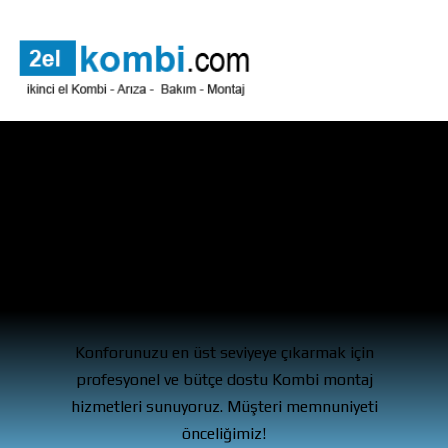
Uzman ekip, kusursuz
uygulama!
Konforunuzu en üst seviyeye çıkarmak için
profesyonel ve bütçe dostu Kombi montaj
hizmetleri sunuyoruz. Müşteri memnuniyeti
önceliğimiz!